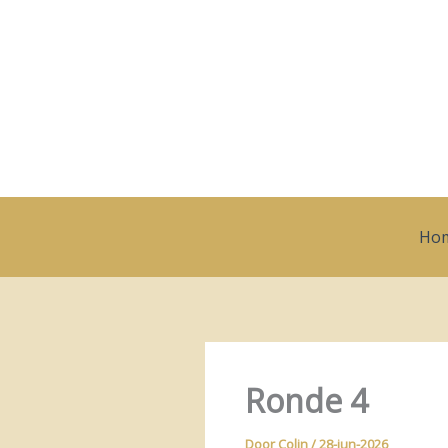
Ga
naar
de
inhoud
Ho
Ronde 4
Door
Colin
/
28-jun-2026