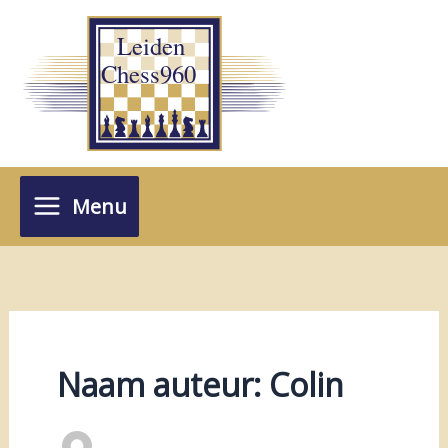
Ga
naar
de
inhoud
Menu
Naam auteur: Colin