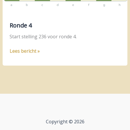
Ronde 4
Start stelling 236 voor ronde 4.
Ronde
Lees bericht »
4
Copyright © 2026