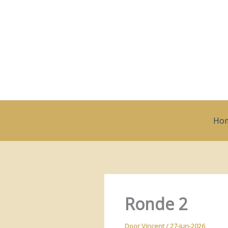
Ga
naar
de
inhoud
Ho
Ronde 2
Door
Vincent
/
27-jun-2026