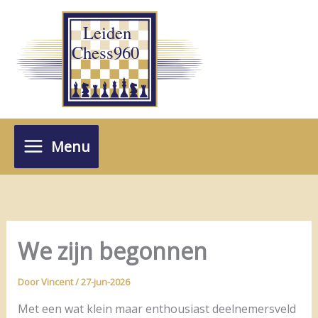
Ga
naar
de
inhoud
Menu
We zijn begonnen
Door
Vincent
/
27-jun-2026
Met een wat klein maar enthousiast deelnemersveld